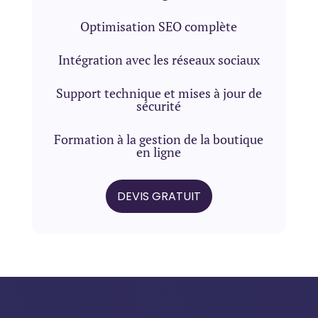
votre projet
Optimisation SEO complète
Pour quel(s) services ?
*
Intégration avec les réseaux sociaux
Création de site internet
Création de boutique en ligne
Support technique et mises à jour de
sécurité
Référencement Local
Publicité en Ligne
Formation à la gestion de la boutique
en ligne
Photo | Vidéo
Autre
DEVIS GRATUIT
Des informations à nous partager
?
0 / 180