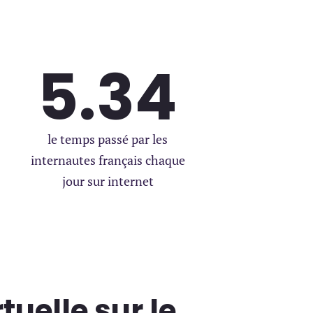
nt Local
5.34
le temps passé par les
internautes français chaque
jour sur internet
0 / 180
tuelle sur le