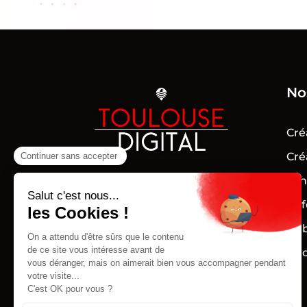
No
Cré
Cré
Spécialiste de la création de
lig
sites internet optimisé pour le
Réf
référencement à Toulouse,
Pub
notre mission est d’accroître la
visibilité numérique des
Pho
entreprises Toulousaines avec
des solutions digitales sur
mesure et performantes.