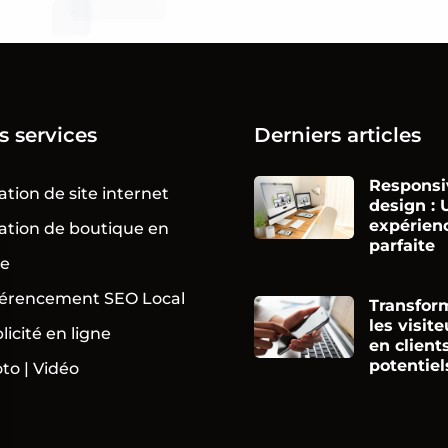
s services
Derniers articles
Responsi
ation de site internet
design : 
expérien
ation de boutique en
parfaite
ne
érencement SEO Local
Transfor
les visite
licité en ligne
en client
potentiel
to | Vidéo