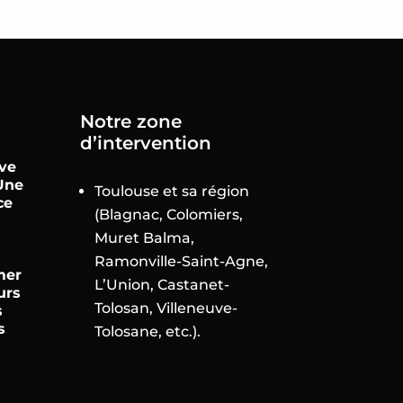
Notre zone
d’intervention
ve
Une
Toulouse et sa région
ce
(Blagnac, Colomiers,
Muret Balma,
Ramonville-Saint-Agne,
mer
L’Union, Castanet-
urs
Tolosan, Villeneuve-
s
s
Tolosane, etc.).