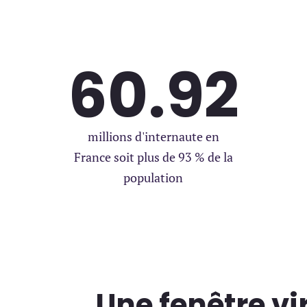
vices ?
*
internet
Création de boutique en ligne
Référenceme
Photo | Vidéo
Autre
60.92
à nous partager ?
millions d'internaute en
France soit plus de 93 % de la
population
Une fenêtre vir