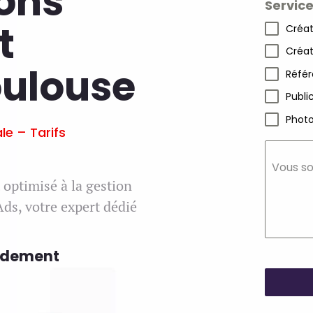
ons
Servic
t
Créat
Créat
oulouse
Référ
Publi
Photo
e – Tarifs
Vous so
t optimisé à la gestion
ds, votre expert dédié
pidement