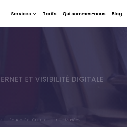
Services
Tarifs
Qui sommes-nous
Blog
ERNET ET VISIBILITÉ DIGITALE
Éducatif et Culturel
Musées
5
5