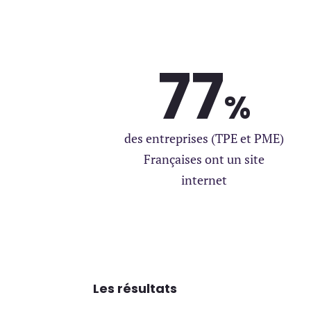
Pour quel(s) ser
Création de site 
Publicité en Ligne
77
%
Des informations 
des entreprises (TPE et PME)
Françaises ont un site
internet
Les résultats