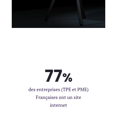
votre projet
Pour quel(s) services ?
*
Création de site internet
Création de boutique en ligne
Référencement Local
Publicité en Ligne
Photo | Vidéo
Autre
77
%
Des informations à nous partager
?
des entreprises (TPE et PME)
Françaises ont un site
internet
0 / 180