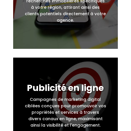
recherches immobilières spécifiques
à votre région, attirant ainsi des
clients potentiels directement à votre
agence.
Publicité en ligne
Campagnes de marketing digital
ciblées conçues pour promouvoir vos
propriétés et services à travers
divers canaux en ligne, maximisant
Démarrons
ainsi la visibilité et l'engagement.