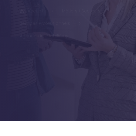
Accueil
Métiers / Secteurs
5
5
Services Professionnels
5
Agences immobilières